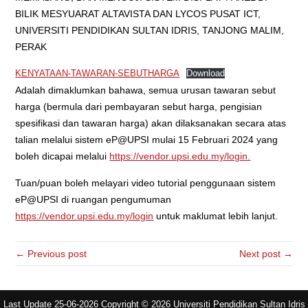
BILIK MESYUARAT ALTAVISTA DAN LYCOS PUSAT ICT,
UNIVERSITI PENDIDIKAN SULTAN IDRIS, TANJONG MALIM,
PERAK
KENYATAAN-TAWARAN-SEBUTHARGA
Download
Adalah dimaklumkan bahawa, semua urusan tawaran sebut
harga (bermula dari pembayaran sebut harga, pengisian
spesifikasi dan tawaran harga) akan dilaksanakan secara atas
talian melalui sistem eP@UPSI mulai 15 Februari 2024 yang
boleh dicapai melalui
https://vendor.upsi.edu.my/login.
Tuan/puan boleh melayari video tutorial penggunaan sistem
eP@UPSI di ruangan pengumuman
https://vendor.upsi.edu.my/login
untuk maklumat lebih lanjut.
← Previous post
Next post →
Last Update 25-06-2026 Copyright © 2026 Universiti Pendidikan Sultan Idris