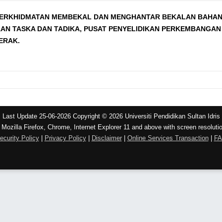
 PERKHIDMATAN MEMBEKAL DAN MENGHANTAR BEKALAN BAHAN 
N TASKA DAN TADIKA, PUSAT PENYELIDIKAN PERKEMBANGAN 
ERAK.
Last Update 25-06-2026 Copyright © 2026 Universiti Pendidikan Sultan Idris
 Mozilla Firefox, Chrome, Internet Explorer 11 and above with screen resoluti
ecurity Policy
|
Privacy Policy
|
Disclaimer
|
Online Services Transaction
|
F