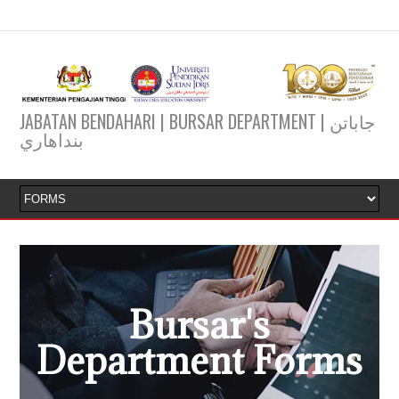
JABATAN BENDAHARI | BURSAR DEPARTMENT | جاباتن
بنداهاري
Bursar's
Department Forms