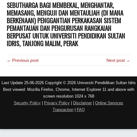
SEBUTHARGA BAGI MEMBEKAL, MENGHANTAR,
MEMASANG, MENGUJI DAN MENTAULIAH (DI MANA
BERKENAAN) PENGGANTIAN PERKAKASAN SISTEM
PEMANTAUAN DAN PENGURUSAN RANGKAIAN
BERPUSAT UNTUK
UNIVERSITI PENDIDIKAN SULTAN
IDRIS, TANJONG MALIM, PERAK
← Previous post
Next post →
Last Update 25-06-2026 Copyright © 2026 Universiti Pendidikan Sultan Idris
Best viewed: Mozilla Firefox, Chrome, Internet Explorer 11 and above with
screen resolution 1024 x 768
Security Policy
|
Privacy Policy
|
Disclaimer
|
Online Services
Transaction
|
FAQ