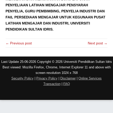
PENYELIAAN LATIHAN MENGAJAR PENSYARAH
PENYELIA, GURU PEMBIMBING, PENYELIA INDUSTRI DAN
FAIL PERSEDIAAN MENGAJAR UNTUK KEGUNAAN PUSAT
LATIHAN MENGAJAR DAN INDUSTRI, UNIVERSITI
PENDIDIKAN SULTAN IDRIS.
← Previous post
Next post →
Last Update 25-06-2026 Copyright © 2026 Universiti Pendidikan Sultan Idris
Best viewed: Mozilla Firefox, Chrome, Internet Explorer 11 and above with
screen resolution 1024 x 768
Security Policy
|
Privacy Policy
|
Disclaimer
|
Online Services
Transaction
|
FAQ