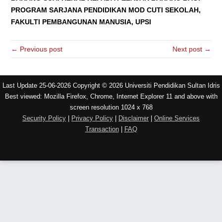
PROGRAM SARJANA PENDIDIKAN MOD CUTI SEKOLAH,
FAKULTI PEMBANGUNAN MANUSIA, UPSI
← Previous post
Next post →
Last Update 25-06-2026 Copyright © 2026 Universiti Pendidikan Sultan Idris
Best viewed: Mozilla Firefox, Chrome, Internet Explorer 11 and above with
screen resolution 1024 x 768
Security Policy
|
Privacy Policy
|
Disclaimer
|
Online Services
Transaction
|
FAQ