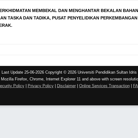
 PERKHIDMATAN MEMBEKAL DAN MENGHANTAR BEKALAN BAHAN 
N TASKA DAN TADIKA, PUSAT PENYELIDIKAN PERKEMBANGAN 
ERAK.
Last Update 25-06-2026 Copyright © 2026 Universiti Pendidikan Sultan Idris
 Mozilla Firefox, Chrome, Internet Explorer 11 and above with screen resoluti
ecurity Policy
|
Privacy Policy
|
Disclaimer
|
Online Services Transaction
|
F