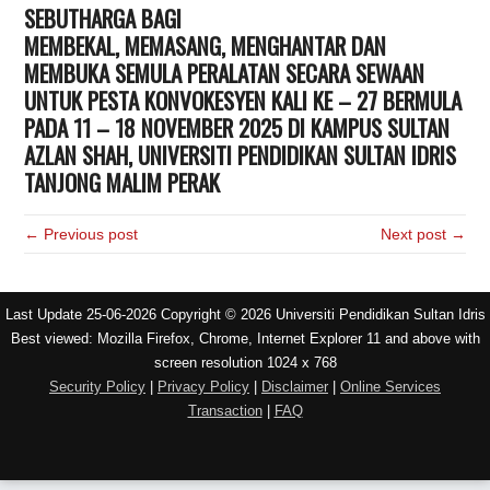
SEBUTHARGA BAGI
MEMBEKAL, MEMASANG, MENGHANTAR DAN
MEMBUKA SEMULA PERALATAN SECARA SEWAAN
UNTUK PESTA KONVOKESYEN KALI KE – 27 BERMULA
PADA 11 – 18 NOVEMBER 2025 DI KAMPUS SULTAN
AZLAN SHAH, UNIVERSITI PENDIDIKAN SULTAN IDRIS
TANJONG MALIM PERAK
← Previous post
Next post →
Last Update 25-06-2026 Copyright © 2026 Universiti Pendidikan Sultan Idris
Best viewed: Mozilla Firefox, Chrome, Internet Explorer 11 and above with
screen resolution 1024 x 768
Security Policy
|
Privacy Policy
|
Disclaimer
|
Online Services
Transaction
|
FAQ