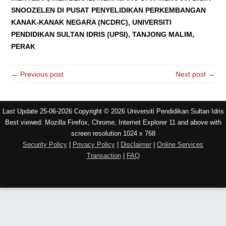
SNOOZELEN DI PUSAT PENYELIDIKAN PERKEMBANGAN
KANAK-KANAK NEGARA (NCDRC), UNIVERSITI
PENDIDIKAN SULTAN IDRIS (UPSI), TANJONG MALIM,
PERAK
← Previous post
Next post →
Last Update 25-06-2026 Copyright © 2026 Universiti Pendidikan Sultan Idris
Best viewed: Mozilla Firefox, Chrome, Internet Explorer 11 and above with
screen resolution 1024 x 768
Security Policy
|
Privacy Policy
|
Disclaimer
|
Online Services
Transaction
|
FAQ