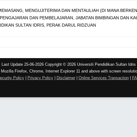
EMASANG, MENGUJITERIMA DAN MENTAULIAH (DI MANA BERKEN
PENGAJARAN DAN PEMBELAJARAN, JABATAN BIMBINGAN DAN KAU
IDIKAN SULTAN IDRIS, PERAK DARUL RIDZUAN
Last Update 25-06-2026 Copyright © 2026 Universiti Pendidikan Sultan Idris
 Mozilla Firefox, Chrome, Internet Explorer 11 and above with screen resoluti
ecurity Policy
|
Privacy Policy
|
Disclaimer
|
Online Services Transaction
|
F