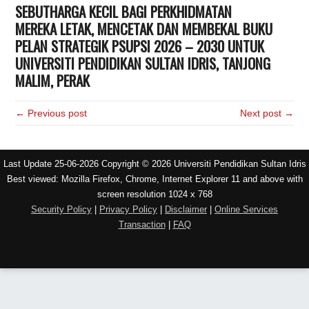
SEBUTHARGA KECIL BAGI PERKHIDMATAN
MEREKA LETAK, MENCETAK DAN MEMBEKAL BUKU
PELAN STRATEGIK PSUPSI 2026 – 2030 UNTUK
UNIVERSITI PENDIDIKAN SULTAN IDRIS, TANJONG
MALIM, PERAK
← Previous post
Next post →
Last Update 25-06-2026 Copyright © 2026 Universiti Pendidikan Sultan Idris
Best viewed: Mozilla Firefox, Chrome, Internet Explorer 11 and above with
screen resolution 1024 x 768
Security Policy
|
Privacy Policy
|
Disclaimer
|
Online Services
Transaction
|
FAQ