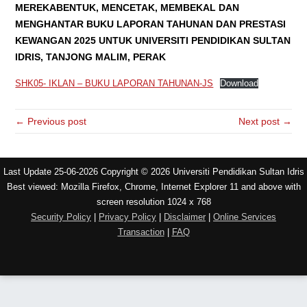
MEREKABENTUK, MENCETAK, MEMBEKAL DAN
MENGHANTAR BUKU LAPORAN TAHUNAN DAN PRESTASI
KEWANGAN 202
5
UNTUK UNIVERSITI PENDIDIKAN SULTAN
IDRIS, TANJONG MALIM, PERAK
SHK05- IKLAN – BUKU LAPORAN TAHUNAN-JS
Download
← Previous post
Next post →
Last Update 25-06-2026 Copyright © 2026 Universiti Pendidikan Sultan Idris
Best viewed: Mozilla Firefox, Chrome, Internet Explorer 11 and above with
screen resolution 1024 x 768
Security Policy
|
Privacy Policy
|
Disclaimer
|
Online Services
Transaction
|
FAQ